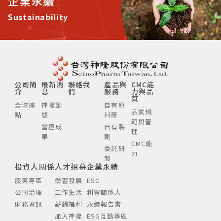
企業永續
Sustainability
公司簡
最新消
聯絡我
產品與
CMC能
介
息
們
服務
力與品
質
全球據
神隆動
自有原
品質規
點
態
料藥
範與管
營運成
自有製
理
果
劑
CMC能
委託研
力
製
投資人關係
人才招募
企業永續
股東專區
學習發展
ESG
公司治理
工作生活
利害關係人
財務資訊
薪酬福利
永續報告書
加入神隆
ESG互動專區